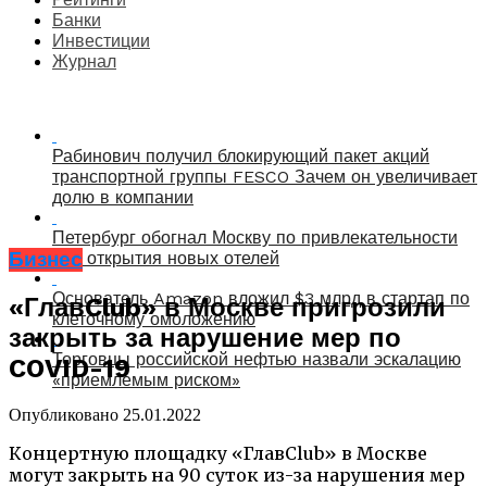
Банки
Инвестиции
Журнал
Рабинович получил блокирующий пакет акций
транспортной группы FESCO Зачем он увеличивает
долю в компании
Петербург обогнал Москву по привлекательности
Бизнес
для открытия новых отелей
Основатель Amazon вложил $3 млрд в стартап по
«ГлавClub» в Москве пригрозили
клеточному омоложению
закрыть за нарушение мер по
Торговцы российской нефтью назвали эскалацию
COVID-19
«приемлемым риском»
Опубликовано
25.01.2022
Концертную площадку «ГлавClub» в Москве
могут закрыть на 90 суток из-за нарушения мер