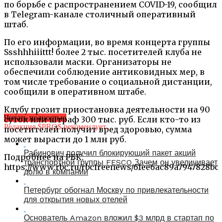
по борьбе с распространением COVID-19, сообщил
в Telegram-канале столичный оперативный
штаб.
По его информации, во время концерта группы
Ssshhhiiittt! более 2 тыс. посетителей клуба не
использовали маски. Организаторы не
обеспечили соблюдение антиковидных мер, в
том числе требование о социальной дистанции,
сообщили в оперативном штабе.
Клубу грозит приостановка деятельности на 90
Читать полностью
суток или штраф 300 тыс. руб. Если кто-то из
Редакция $PRO$ рекомендует...
посетителей получит вред здоровью, сумма
может вырасти до 1 млн руб.
Рабинович получил блокирующий пакет акций
Подробнее на РБК:
транспортной группы FESCO Зачем он увеличивает
https://www.rbc.ru/rbcfreenews/61ee6ac89a7947828bc
долю в компании
Петербург обогнал Москву по привлекательности
для открытия новых отелей
Основатель Amazon вложил $3 млрд в стартап по