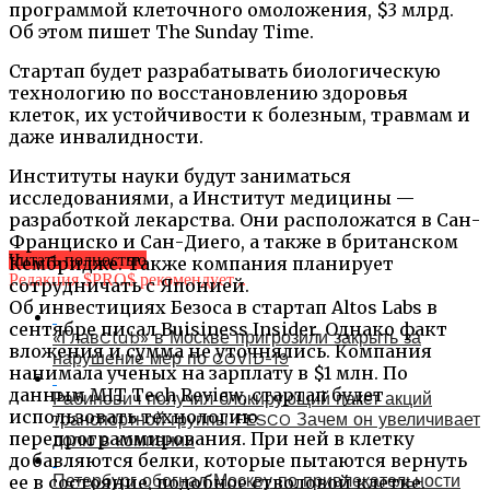
программой клеточного омоложения, $3 млрд.
Об этом пишет The Sunday Time.
Стартап будет разрабатывать биологическую
технологию по восстановлению здоровья
клеток, их устойчивости к болезным, травмам и
даже инвалидности.
Институты науки будут заниматься
исследованиями, а Институт медицины —
разработкой лекарства. Они расположатся в Сан-
Франциско и Сан-Диего, а также в британском
Читать полностью
Кембридже. Также компания планирует
Редакция $PRO$ рекомендует...
сотрудничать с Японией.
Об инвестициях Безоса в стартап Altos Labs в
сентябре писал Buisiness Insider. Однако факт
«ГлавClub» в Москве пригрозили закрыть за
вложения и сумма не уточнялись. Компания
нарушение мер по COVID-19
нанимала ученых на зарплату в $1 млн. По
данным MIT Tech Review, стартап будет
Рабинович получил блокирующий пакет акций
использовать технологию
транспортной группы FESCO Зачем он увеличивает
перепрограммирования. При ней в клетку
долю в компании
добавляются белки, которые пытаются вернуть
Петербург обогнал Москву по привлекательности
ее в состояние, подобное стволовой клетке.