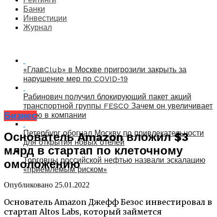
Банки
Инвестиции
Журнал
«ГлавClub» в Москве пригрозили закрыть за
нарушение мер по COVID-19
Рабинович получил блокирующий пакет акций
транспортной группы FESCO Зачем он увеличивает
Бизнес
долю в компании
Петербург обогнал Москву по привлекательности
Основатель Amazon вложил $3
для открытия новых отелей
млрд в стартап по клеточному
Торговцы российской нефтью назвали эскалацию
омоложению
«приемлемым риском»
Опубликовано
25.01.2022
Основатель Amazon Джефф Безос инвестировал в
стартап Altos Labs, который займется