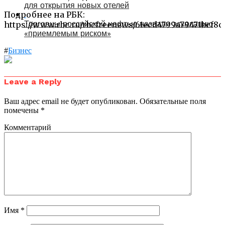
для открытия новых отелей
Подробнее на РБК:
Торговцы российской нефтью назвали эскалацию
https://www.rbc.ru/rbcfreenews/61ecd4799a79471bcf8
«приемлемым риском»
#
Бизнес
Leave a Reply
Ваш адрес email не будет опубликован.
Обязательные поля
помечены
*
Комментарий
Имя
*