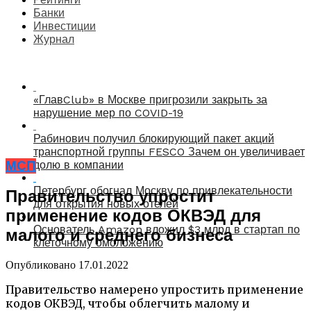
Банки
Инвестиции
Журнал
«ГлавClub» в Москве пригрозили закрыть за
нарушение мер по COVID-19
Рабинович получил блокирующий пакет акций
транспортной группы FESCO Зачем он увеличивает
МСП
долю в компании
Петербург обогнал Москву по привлекательности
Правительство упростит
для открытия новых отелей
применение кодов ОКВЭД для
Основатель Amazon вложил $3 млрд в стартап по
малого и среднего бизнеса
клеточному омоложению
Опубликовано
17.01.2022
Правительство намерено упростить применение
кодов ОКВЭД, чтобы облегчить малому и