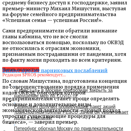
среднему бизнесу доступ к господдержке, заявил
премьер-министр Михаил Мишустин, выступая
на форуме семейного предпринимательства
«Успешная семья — успешная Россия!».
Сами предприниматели обратили внимание
главы кабмина, что не все смогли
воспользоваться помощью, поскольку по ОКВЭД
не относились к отраслям экономики,
признанным пострадавшими от пандемии, хотя
по факту могли проходить по всем критериям.
Читать полностью
Бизнес просит парниковых послаблений
Редакция $PRO$ рекомендует...
По словам Мишустина, подготовлена концепция
по совершенствованию порядка применения
«ГлавClub» в Москве пригрозили закрыть за
кодов ОКВЭД, благодаря которой
нарушение мер по COVID-19
предпринимателям станет проще определять
основные и дополнительные виды
Рабинович получил блокирующий пакет акций
экономической деятельности. «Новый подход
транспортной группы FESCO Зачем он увеличивает
упростит существующие процедуры для
долю в компании
бизнеса», — заверил премьер.
Петербург обогнал Москву по привлекательности