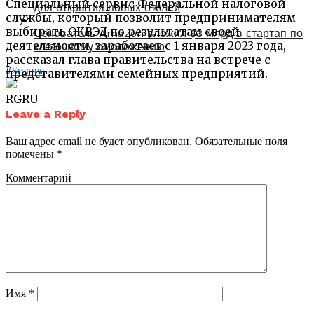
Специальный сервис Федеральной налоговой
для открытия новых отелей
службы, который позволит предпринимателям
выбирать ОКВЭД по результатам своей
Основатель Amazon вложил $3 млрд в стартап по
деятельности, заработает с 1 января 2023 года,
клеточному омоложению
рассказал глава правительства на встрече с
#
Бизнес
представителями семейных предприятий.
RGRU
Leave a Reply
Ваш адрес email не будет опубликован.
Обязательные поля
помечены
*
Комментарий
Имя
*