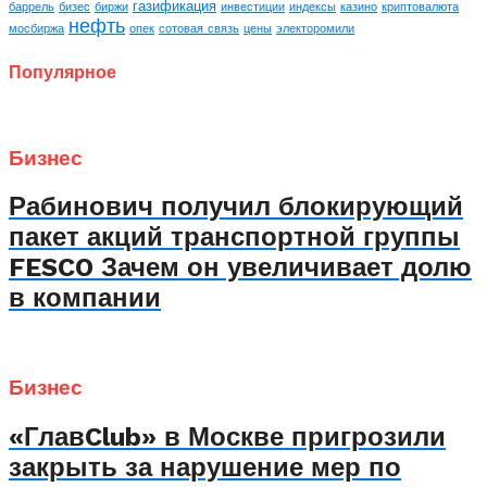
газификация
баррель
бизес
биржи
инвестиции
индексы
казино
криптовалюта
нефть
мосбиржа
опек
сотовая связь
цены
электоромили
Популярное
Бизнес
Рабинович получил блокирующий
пакет акций транспортной группы
FESCO Зачем он увеличивает долю
в компании
Бизнес
«ГлавClub» в Москве пригрозили
закрыть за нарушение мер по