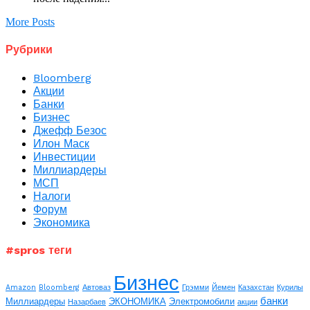
More Posts
Рубрики
Bloomberg
Акции
Банки
Бизнес
Джефф Безос
Илон Маск
Инвестиции
Миллиардеры
МСП
Налоги
Форум
Экономика
#spros теги
Бизнес
Amazon
Bloomberg
Автоваз
Грэмми
Йемен
Казахстан
Курилы
банки
Миллиардеры
ЭКОНОМИКА
Электромобили
Назарбаев
акции