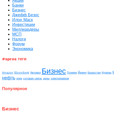
Акции
Банки
Бизнес
Джефф Безос
Илон Маск
Инвестиции
Миллиардеры
МСП
Налоги
Форум
Экономика
#spros теги
Бизнес
Amazon
Bloomberg
Автоваз
Грэмми
Йемен
Казахстан
Курилы
нефть
опек
сотовая связь
цены
электоромили
Популярное
Бизнес