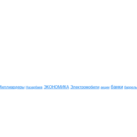
банки
Миллиардеры
ЭКОНОМИКА
Электромобили
Назарбаев
акции
баррель